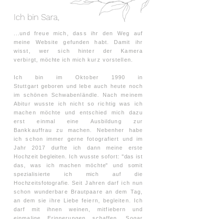
Ich bin Sara,
...und freue mich, dass ihr den Weg auf
meine Website gefunden habt. Damit ihr
wisst, wer sich hinter der Kamera
verbirgt,
möchte ich
mich kurz vorstellen.
Ich bin im Oktober 1990 in
Stuttgart
geboren
und lebe auch heute noch
im schönen Schwabenländle. Nach meinem
Abitur wusste ich nicht so richtig was ich
machen möchte und entschied mich dazu
erst einmal eine Ausbildung zur
Bankkauffrau zu machen. Nebenher habe
ich schon immer gerne fotografiert und i
m
Jahr 2017 durfte ich dann meine erste
Hochzeit begleiten. Ich wusste sofort: "das ist
das, was ich machen möchte" und somit
spezialisierte ich mich auf die
Hochzeitsfotografie.
Seit Jahren darf ich nun
schon wunderbare Brautpaare an dem Tag,
an dem sie ihre Liebe feiern, begleiten. Ich
darf mit ihnen weinen, mitfiebern und
einmalige Erinnerungen schaffen. Sogar