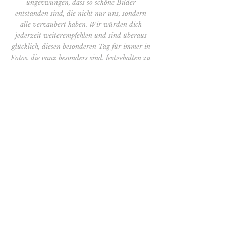
ungezwungen, dass so schöne Bilder
entstanden sind, die nicht nur uns, sondern
alle verzaubert haben. Wir würden dich
jederzeit weiterempfehlen und sind überaus
glücklich, diesen besonderen Tag für immer in
Fotos, die ganz besonders sind, festgehalten zu
haben. Sara wir sind froh, dass du unsere
Hochzeit fotografiert hast!
Wie ich fotografiere..
Mein fotografischer Stil ist hell und
fröhlich, ungestellt und authentisch. Ich
lege viel Wert auf die kleinen Details und
fotografiere euch und eure
Gäste
so wie
ihr seid. Wenn ich an eurer Hochzeit