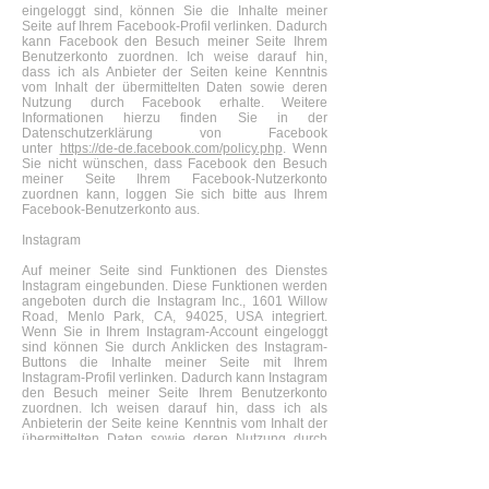
eingeloggt sind, können Sie die Inhalte meiner
Seite auf Ihrem Facebook-Profil verlinken. Dadurch
kann Facebook den Besuch meiner Seite Ihrem
Benutzerkonto zuordnen. Ich weise darauf hin,
dass ich als Anbieter der Seiten keine Kenntnis
vom Inhalt der übermittelten Daten sowie deren
Nutzung durch Facebook erhalte. Weitere
Informationen hierzu finden Sie in der
Datenschutzerklärung von Facebook
unter
https://de-de.facebook.com/policy.php
. Wenn
Sie nicht wünschen, dass Facebook den Besuch
meiner Seite Ihrem Facebook-Nutzerkonto
zuordnen kann, loggen Sie sich bitte aus Ihrem
Facebook-Benutzerkonto aus.
Instagram
Auf meiner Seite sind Funktionen des Dienstes
Instagram eingebunden. Diese Funktionen werden
angeboten durch die Instagram Inc., 1601 Willow
Road, Menlo Park, CA, 94025, USA integriert.
Wenn Sie in Ihrem Instagram-Account eingeloggt
sind können Sie durch Anklicken des Instagram-
Buttons die Inhalte meiner Seite mit Ihrem
Instagram-Profil verlinken. Dadurch kann Instagram
den Besuch meiner Seite Ihrem Benutzerkonto
zuordnen. Ich weisen darauf hin, dass ich als
Anbieterin der Seite keine Kenntnis vom Inhalt der
übermittelten Daten sowie deren Nutzung durch
Instagram erhalten. Weitere Informationen hierzu
finden Sie in der Datenschutzerklärung von
Instagram: