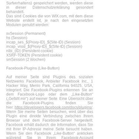
Surfverhaltens) gespeichert werden, werden diese
in dieser Datenschutzerklärung gesondert
behandelt.
Das sind Cookies die von WIX.com, mit dem diese
Website erstellt ist, je nach den eingesetzten
Modulen genutzt werden:
svSession (Permanent)
hs (Session)
incap_ses_${Proxy-ID}_${Site-ID} (Session)
incap_visid_${Proxy-ID}_${Site-ID} (Session)
nlbi_{ID} (Persistent cookie)
XSRF-TOKEN (Persistent cookie)
smSession (2 Wochen)
Facebook-Plugins (Like-Button)
Auf meiner Seite sind Plugins des sozialen
Netzwerks Facebook, Anbieter Facebook Inc., 1
Hacker Way, Menlo Park, California 94025, USA,
integriert. Die Facebook-Plugins erkennen Sie an
dem Facebook-Logo oder dem „Like-Button“
(„Gefällt mir“) auf meiner Seite. Eine Übersicht über
die Facebook-Plugins finden Sie
hier:
https://developers.facebook.com/docs/plugins/
.
Wenn Sie meine Seiten besuchen, wird über das
Plugin eine direkte Verbindung zwischen Ihrem
Browser und dem Facebook-Server hergestellt.
Facebook erhält dadurch die Information, dass Sie
mit Ihrer IP-Adresse meine Seite besucht haben.
Wenn Sie den Facebook „Like-Button“ anklicken
während Sie in Ihrem Facebook-Account